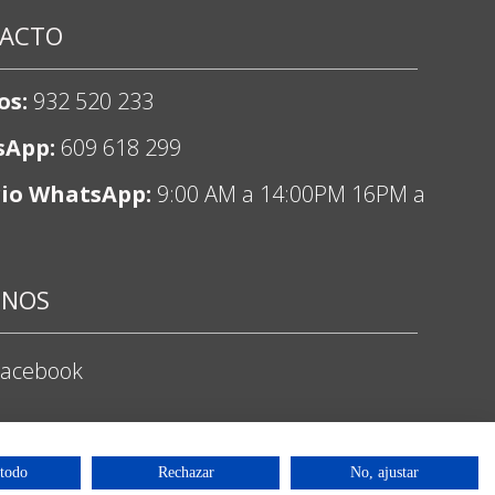
ACTO
os:
932 520 233
sApp:
609 618 299
io WhatsApp:
9:00 AM a 14:00PM 16PM a
ENOS
Facebook
nstagram
 todo
Rechazar
No, ajustar