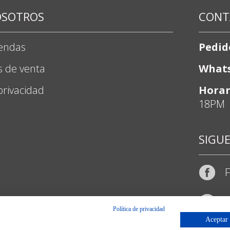
OSOTROS
CONT
iendas
Pedid
s de venta
What
 privacidad
Horar
18PM
SIGU
I
Política de privacidad
Aceptar