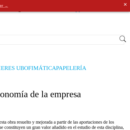
✕
der →
0
Entrar
/
Registrarse
0,00€
IERES UB
OFIMÁTICA
PAPELERÍA
conomía de la empresa
sta obra resuelto y mejorada a partir de las aportaciones de los
e constituyen un gran valor añadido en el estudio de esta disciplina,