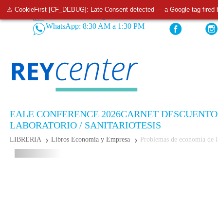
⚠ CookieFirst [CF_DEBUG]: Late Consent detected — a Google tag fired 
Tiendas
Pedidos: 932 520 233
WhatsApp: 8:30 AM a 1:30 PM
EALE CONFERENCE 2026
CARNET DESCUENTO
LABORATORIO / SANITARIO
TESIS
LIBRERIA
Libros Economia y Empresa
Problemas de economía de l