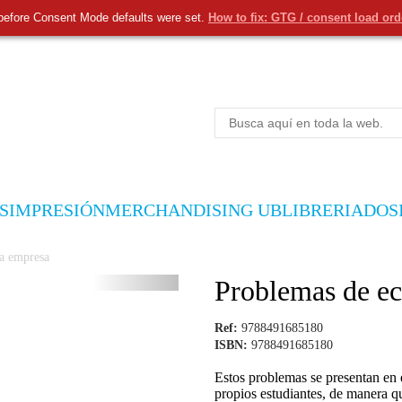
before Consent Mode defaults were set.
How to fix: GTG / consent load or
S
IMPRESIÓN
MERCHANDISING UB
LIBRERIA
DOS
a empresa
Problemas de e
Ref:
9788491685180
ISBN:
9788491685180
Estos problemas se presentan en e
propios estudiantes, de manera qu