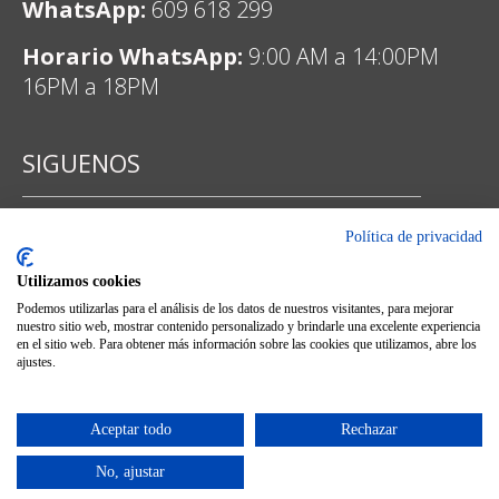
WhatsApp:
609 618 299
Horario WhatsApp:
9:00 AM a 14:00PM
16PM a 18PM
SIGUENOS
Política de privacidad
Facebook
Utilizamos cookies
Podemos utilizarlas para el análisis de los datos de nuestros visitantes, para mejorar
nuestro sitio web, mostrar contenido personalizado y brindarle una excelente experiencia
en el sitio web. Para obtener más información sobre las cookies que utilizamos, abre los
ajustes.
Instagram
Aceptar todo
Rechazar
No, ajustar