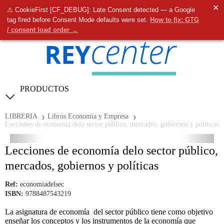
✕
⚠ CookieFirst [CF_DEBUG]: Late Consent detected — a Google
0
tag fired before Consent Mode defaults were set.
How to fix: GTG
/ consent load order →
PRODUCTOS
LIBRERIA
Libros Economia y Empresa
Lecciones de economía delo sector público, mercados, gobiernos y políticas
Lecciones de economía delo sector público,
mercados, gobiernos y políticas
Ref:
economiadelsec
ISBN:
9788487543219
La asignatura de economía del sector público tiene como objetivo
enseñar los conceptos y los instrumentos de la economía que