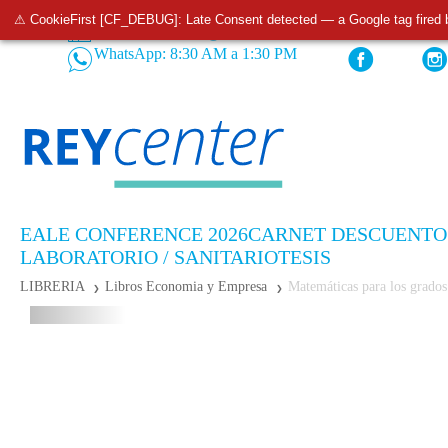
⚠ CookieFirst [CF_DEBUG]: Late Consent detected — a Google tag fired 
Tiendas
Pedidos: 932 520 233
WhatsApp: 8:30 AM a 1:30 PM
EALE CONFERENCE 2026
CARNET DESCUENTO
LABORATORIO / SANITARIO
TESIS
LIBRERIA
Libros Economia y Empresa
Matemáticas para los grados