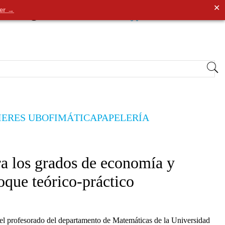
✕
der →
0
Entrar
/
Registrarse
0,00€
IERES UB
OFIMÁTICA
PAPELERÍA
a los grados de economía y
oque teórico-práctico
 el profesorado del departamento de Matemáticas de la Universidad