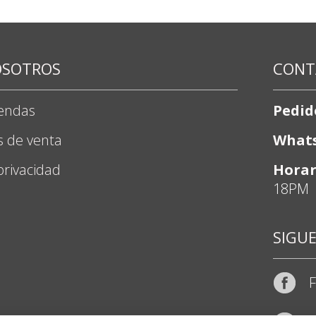
OSOTROS
CONT
iendas
Pedid
s de venta
What
 privacidad
Horar
18PM
SIGU