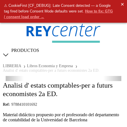
✕
⚠ CookieFirst [CF_DEBUG]: Late Consent detected — a Google
0
tag fired before Consent Mode defaults were set.
How to fix: GTG
/ consent load order →
PRODUCTOS
LIBRERIA
Libros Economia y Empresa
Analisi d' estats comptables-per a futurs economistes 2a ED.
Analisi d' estats comptables-per a futurs
economistes 2a ED.
Ref:
9788410101692
Material didáctico propuesto por el profesorado del departamento
de contabilidad de la Universidad de Barcelona