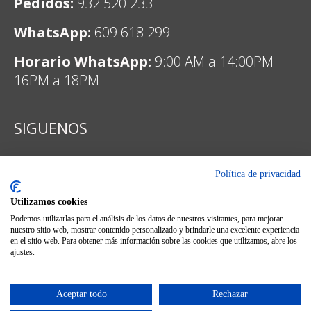
Pedidos:
932 520 233
WhatsApp:
609 618 299
Horario WhatsApp:
9:00 AM a 14:00PM
16PM a 18PM
SIGUENOS
Política de privacidad
Facebook
Utilizamos cookies
Podemos utilizarlas para el análisis de los datos de nuestros visitantes, para mejorar
nuestro sitio web, mostrar contenido personalizado y brindarle una excelente experiencia
en el sitio web. Para obtener más información sobre las cookies que utilizamos, abre los
ajustes.
Instagram
Aceptar todo
Rechazar