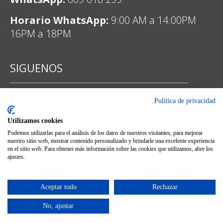
Horario WhatsApp:
9:00 AM a 14:00PM
16PM a 18PM
SIGUENOS
Política de privacidad
Facebook
Utilizamos cookies
Podemos utilizarlas para el análisis de los datos de nuestros visitantes, para mejorar
nuestro sitio web, mostrar contenido personalizado y brindarle una excelente experiencia
en el sitio web. Para obtener más información sobre las cookies que utilizamos, abre los
ajustes.
Instagram
Aceptar todo
Rechazar
No, ajustar