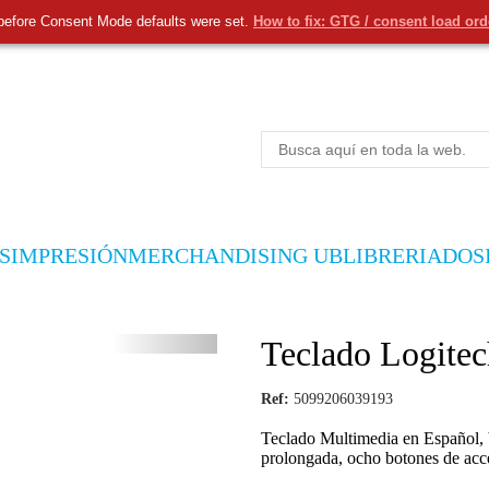
before Consent Mode defaults were set.
How to fix: GTG / consent load or
S
IMPRESIÓN
MERCHANDISING UB
LIBRERIA
DOS
Teclado Logit
Ref:
5099206039193
Teclado Multimedia en Español, b
prolongada, ocho botones de acce