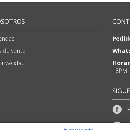
OSOTROS
CONT
iendas
Pedid
s de venta
What
 privacidad
Horar
18PM
SIGU
I