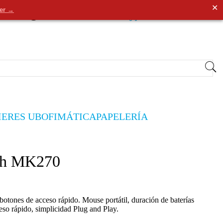
✕
der →
0
Entrar
/
Registrarse
0,00€
IERES UB
OFIMÁTICA
PAPELERÍA
ech MK270
otones de acceso rápido. Mouse portátil, duración de baterías
so rápido, simplicidad Plug and Play.