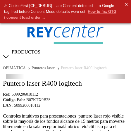
✕
⚠ CookieFirst [CF_DEBUG]: Late Consent detected — a Google
0
tag fired before Consent Mode defaults were set.
How to fix: GTG
/ consent load order →
PRODUCTOS
OFIMÁTICA
Punteros laser
Puntero laser R400 logitech
Puntero laser R400 logitech
Ref:
5099206018112
Código Fab:
B07KTX9B2S
EAN:
5099206018112
Controles intuitivos para presentaciones puntero láser rojo visible
sobre la mayoría de los fondos alcance de 15 metros para moverse
libremente en la sala receptor inalámbrico retráctil listo para el