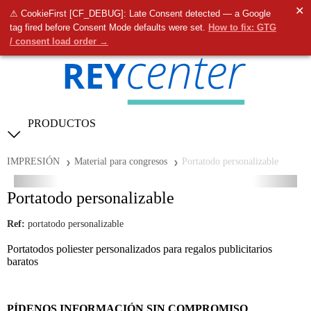
✕
⚠ CookieFirst [CF_DEBUG]: Late Consent detected — a Google
0
tag fired before Consent Mode defaults were set.
How to fix: GTG
/ consent load order →
PRODUCTOS
IMPRESIÓN
Material para congresos
Portatodo personalizable
Portatodo personalizable
Ref:
portatodo personalizable
Portatodos poliester personalizados para regalos publicitarios
baratos
PÍDENOS INFORMACIÓN SIN COMPROMISO