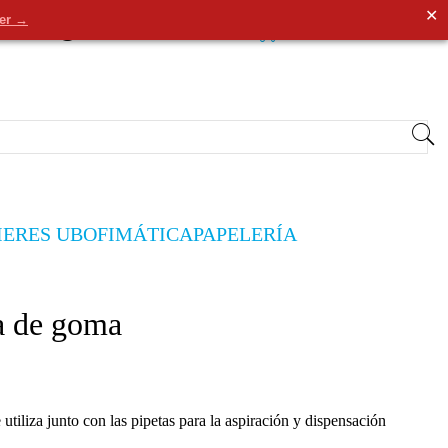
✕
der →
0
Entrar
/
Registrarse
0,00€
IERES UB
OFIMÁTICA
PAPELERÍA
a de goma
utiliza junto con las pipetas para la aspiración y dispensación