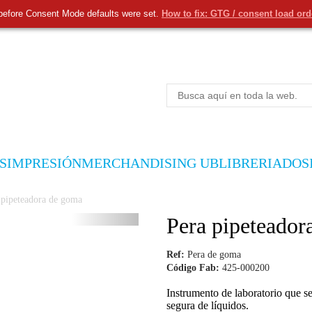
before Consent Mode defaults were set.
How to fix: GTG / consent load or
S
IMPRESIÓN
MERCHANDISING UB
LIBRERIA
DOS
 pipeteadora de goma
Pera pipeteador
Ref:
Pera de goma
Código Fab:
425-000200
Instrumento de laboratorio que se 
segura de líquidos.