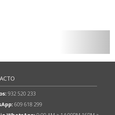
ACTO
os:
932 520 233
sApp:
609 618 299