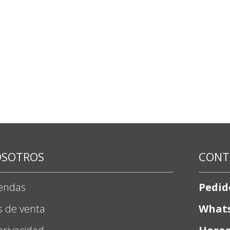
OSOTROS
CONT
iendas
Pedid
s de venta
What