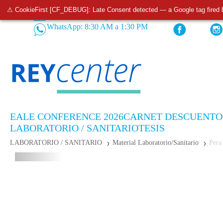
⚠ CookieFirst [CF_DEBUG]: Late Consent detected — a Google tag fired 
Tiendas
Pedidos: 932 520 233
WhatsApp: 8:30 AM a 1:30 PM
EALE CONFERENCE 2026
CARNET DESCUENTO
LABORATORIO / SANITARIO
TESIS
LABORATORIO / SANITARIO
Material Laboratorio/Sanitario
Pera