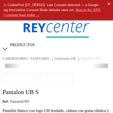
✕
⚠ CookieFirst [CF_DEBUG]: Late Consent detected — a Google
0
tag fired before Consent Mode defaults were set.
How to fix: GTG
/ consent load order →
PRODUCTOS
LABORATORIO / SANITARIO
Uniformes UB
Pantalon UB S
Pantalon UB S
Ref:
PantalonUBS
Pantalón blanco con logo UB bordado, cintura con goma elástica y