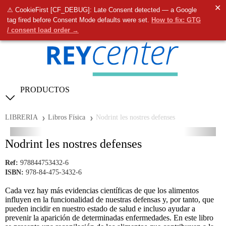
✕
⚠ CookieFirst [CF_DEBUG]: Late Consent detected — a Google
0
tag fired before Consent Mode defaults were set.
How to fix: GTG
/ consent load order →
PRODUCTOS
LIBRERIA
Libros Física
Nodrint les nostres defenses
Nodrint les nostres defenses
Ref:
978844753432-6
ISBN:
978-84-475-3432-6
Cada vez hay más evidencias científicas de que los alimentos
influyen en la funcionalidad de nuestras defensas y, por tanto, que
pueden incidir en nuestro estado de salud e incluso ayudar a
prevenir la aparición de determinadas enfermedades. En este libro