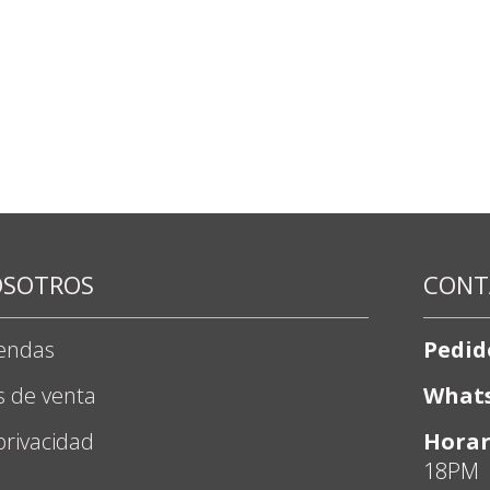
OSOTROS
CONT
iendas
Pedid
s de venta
What
 privacidad
Horar
18PM