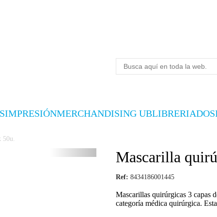
S
IMPRESIÓN
MERCHANDISING UB
LIBRERIA
DOS
k 50u.
Mascarilla quir
Ref:
8434186001445
Mascarillas quirúrgicas 3 capas d
categoría médica quirúrgica. Esta