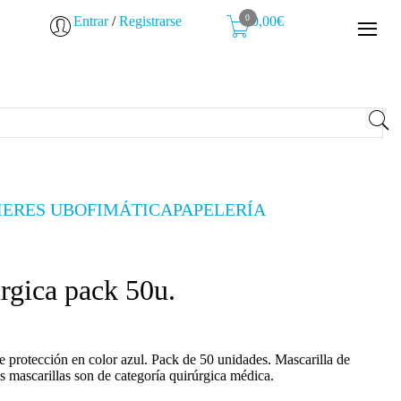
0
Entrar
/
Registrarse
0,00€
IERES UB
OFIMÁTICA
PAPELERÍA
úrgica pack 50u.
e protección en color azul. Pack de 50 unidades. Mascarilla de
s mascarillas son de categoría quirúrgica médica.