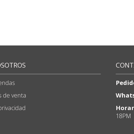
OSOTROS
CONT
iendas
Pedid
s de venta
What
 privacidad
Horar
18PM