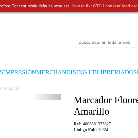
before Consent Mode defaults were set.
How to fix: GTG / consent load or
S
IMPRESIÓN
MERCHANDISING UB
LIBRERIA
DOS
al Amarillo
Marcador Fluore
Amarillo
Ref:
4006381333627
Código Fab:
70/24