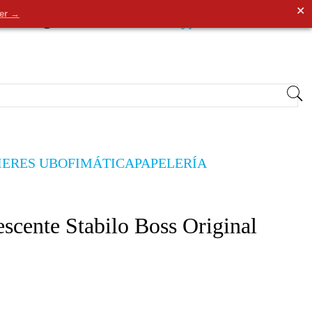
✕
der →
0
Entrar
/
Registrarse
0,00€
IERES UB
OFIMÁTICA
PAPELERÍA
scente Stabilo Boss Original