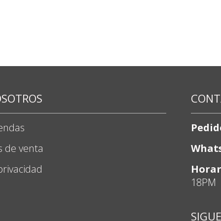
OSOTROS
CONT
iendas
Pedid
s de venta
What
 privacidad
Horar
18PM
SIGU