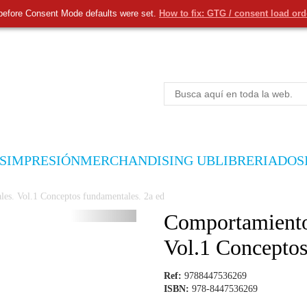
before Consent Mode defaults were set.
How to fix: GTG / consent load or
S
IMPRESIÓN
MERCHANDISING UB
LIBRERIA
DOS
les. Vol.1 Conceptos fundamentales. 2a ed
Comportamiento 
Vol.1 Conceptos
Ref:
9788447536269
ISBN:
978-8447536269