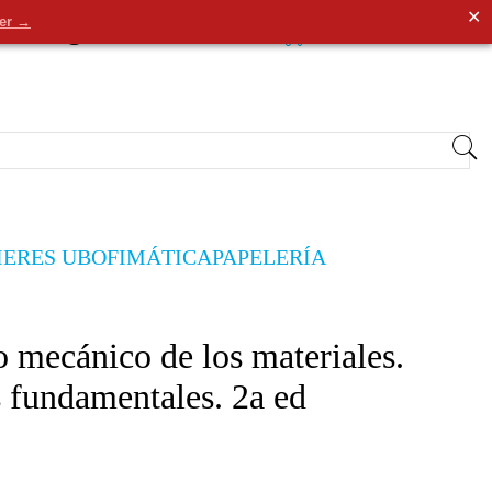
✕
der →
0
Entrar
/
Registrarse
0,00€
IERES UB
OFIMÁTICA
PAPELERÍA
mecánico de los materiales.
 fundamentales. 2a ed