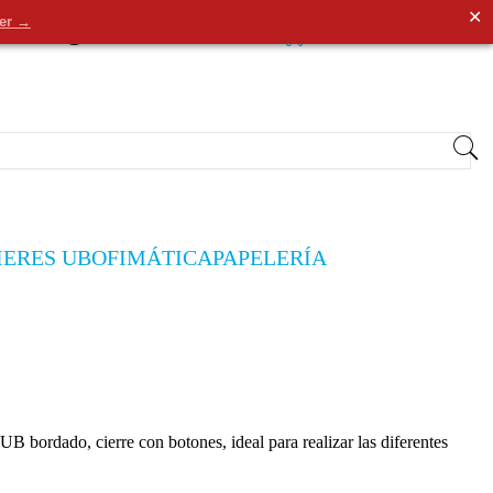
✕
der →
0
Entrar
/
Registrarse
0,00€
IERES UB
OFIMÁTICA
PAPELERÍA
UB bordado, cierre con botones, ideal para realizar las diferentes