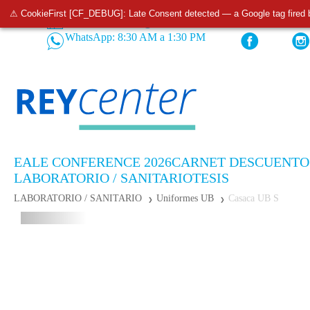
⚠ CookieFirst [CF_DEBUG]: Late Consent detected — a Google tag fired 
Tiendas
Pedidos: 932 520 233
WhatsApp: 8:30 AM a 1:30 PM
EALE CONFERENCE 2026
CARNET DESCUENTO
LABORATORIO / SANITARIO
TESIS
LABORATORIO / SANITARIO
Uniformes UB
Casaca UB S