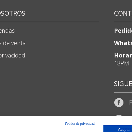
OSOTROS
CONT
iendas
Pedid
s de venta
What
 privacidad
Horar
18PM
SIGU
I
Política de privacidad
Aceptar