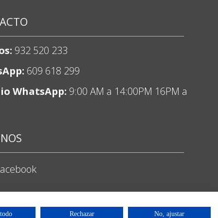
ACTO
os:
932 520 233
sApp:
609 618 299
io WhatsApp:
9:00 AM a 14:00PM 16PM a
ENOS
Facebook
nstagram
 todo
Rechazar
No, ajustar