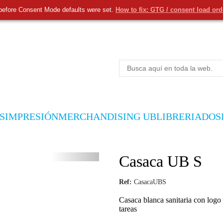
before Consent Mode defaults were set.
How to fix: GTG / consent load or
S
IMPRESIÓN
MERCHANDISING UB
LIBRERIA
DOS
Casaca UB S
Ref:
CasacaUBS
Casaca blanca sanitaria con logo 
tareas