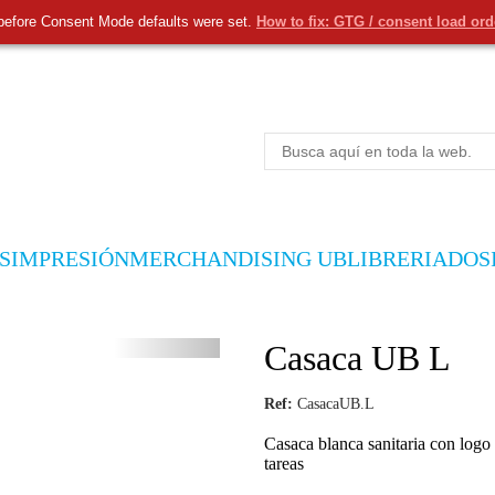
before Consent Mode defaults were set.
How to fix: GTG / consent load or
S
IMPRESIÓN
MERCHANDISING UB
LIBRERIA
DOS
Casaca UB L
Ref:
CasacaUB.L
Casaca blanca sanitaria con logo 
tareas