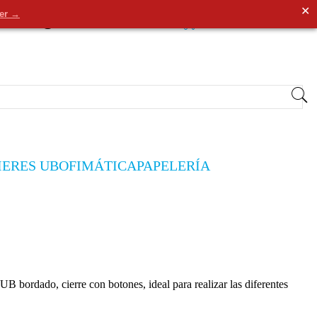
✕
der →
0
Entrar
/
Registrarse
0,00€
IERES UB
OFIMÁTICA
PAPELERÍA
UB bordado, cierre con botones, ideal para realizar las diferentes