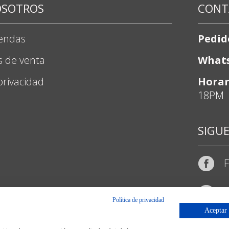
OSOTROS
CONT
iendas
Pedid
s de venta
What
 privacidad
Horar
18PM
SIGU
I
Política de privacidad
Aceptar