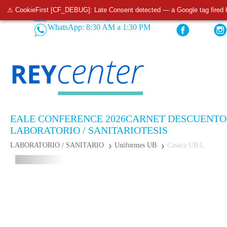
⚠ CookieFirst [CF_DEBUG]: Late Consent detected — a Google tag fired 
Tiendas
Pedidos: 932 520 233
WhatsApp: 8:30 AM a 1:30 PM
EALE CONFERENCE 2026
CARNET DESCUENTO
LABORATORIO / SANITARIO
TESIS
LABORATORIO / SANITARIO
Uniformes UB
Casaca UB L