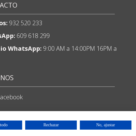
ACTO
os:
932 520 233
sApp:
609 618 299
io WhatsApp:
9:00 AM a 14:00PM 16PM a
ENOS
Facebook
nstagram
 todo
Rechazar
No, ajustar