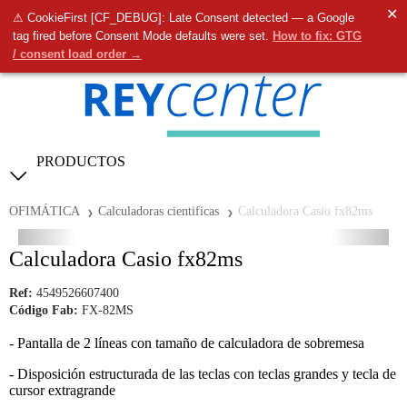
✕
⚠ CookieFirst [CF_DEBUG]: Late Consent detected — a Google
0
tag fired before Consent Mode defaults were set.
How to fix: GTG
/ consent load order →
PRODUCTOS
OFIMÁTICA
Calculadoras cientificas
Calculadora Casio fx82ms
Calculadora Casio fx82ms
Ref:
4549526607400
Código Fab:
FX-82MS
- Pantalla de 2 líneas con tamaño de calculadora de sobremesa
- Disposición estructurada de las teclas con teclas grandes y tecla de
cursor extragrande