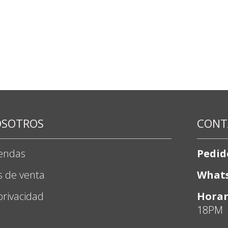
OSOTROS
CONT
iendas
Pedid
s de venta
What
 privacidad
Horar
18PM