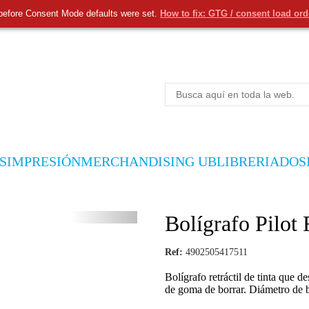
before Consent Mode defaults were set.
How to fix: GTG / consent load or
S
IMPRESIÓN
MERCHANDISING UB
LIBRERIA
DOS
Bolígrafo Pilot 
Ref:
4902505417511
Bolígrafo retráctil de tinta que 
de goma de borrar. Diámetro de 