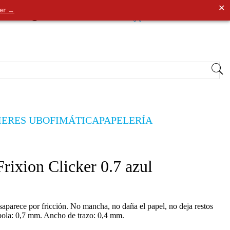
✕
der →
0
Entrar
/
Registrarse
0,00€
IERES UB
OFIMÁTICA
PAPELERÍA
Frixion Clicker 0.7 azul
desaparece por fricción. No mancha, no daña el papel, no deja restos
bola: 0,7 mm. Ancho de trazo: 0,4 mm.