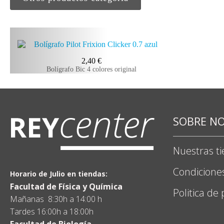
2,40
€
Bolígrafo Bic 4 colores original
SOBRE N
Nuestras t
Condicione
Horario de Julio en tiendas:
Facultad de Física y Química
Politica de
Mañanas 8:30h a 14:00 h
Tardes 16:00h a 18:00h
Facultad de Biología